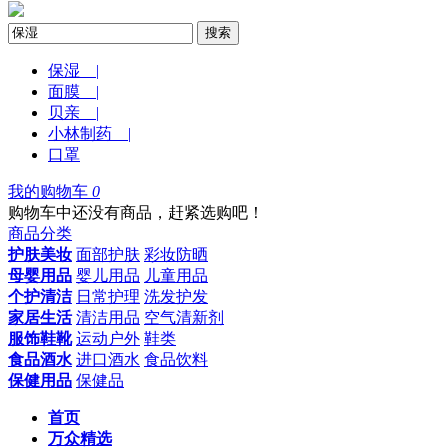
搜索
保湿 |
面膜 |
贝亲 |
小林制药 |
口罩
我的购物车
0
购物车中还没有商品，赶紧选购吧！
商品分类
护肤美妆
面部护肤
彩妆防晒
母婴用品
婴儿用品
儿童用品
个护清洁
日常护理
洗发护发
家居生活
清洁用品
空气清新剂
服饰鞋靴
运动户外
鞋类
食品酒水
进口酒水
食品饮料
保健用品
保健品
首页
万众精选