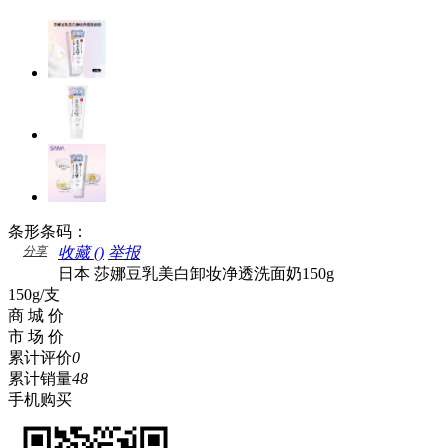
条形条码：
分享
收藏 (
)
举报
日本 莎娜豆乳美白卸妆净透洗面奶150g
150g/支
商 城 价
市 场 价
累计评价
0
累计销量
48
手机购买