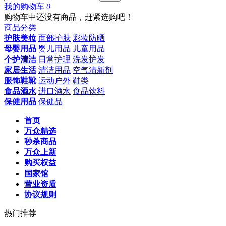
我的购物车
0
购物车中还没有商品，赶紧选购吧！
商品分类
护肤美妆
面部护肤
彩妆防晒
母婴用品
婴儿用品
儿童用品
个护清洁
日常护理
洗发护发
家居生活
清洁用品
空气清新剂
服饰鞋靴
运动户外
鞋类
食品酒水
进口酒水
食品饮料
保健用品
保健品
首页
万众精选
秒杀商品
万众上新
购买权益
国家馆
营业资质
协议规则
热门推荐