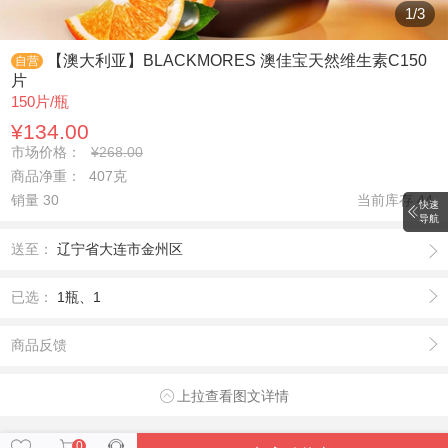
1
/
3
【澳大利亚】BLACKMORES 澳佳宝天然维生素C150
自营
片
150片/瓶
¥134.00
市场价格：
¥268.00
商品净重： 407克
销量 30
当前库存
44
快速
导航
送至：
辽宁省大连市金州区
已选：
1瓶、1
商品反馈
上拉查看图文详情
0