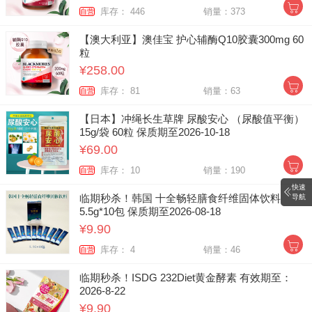
库存： 446
销量：373
自营
【澳大利亚】澳佳宝 护心辅酶Q10胶囊300mg 60
粒
¥258.00
库存： 81
销量：63
自营
【日本】冲绳长生草牌 尿酸安心 （尿酸值平衡）
15g/袋 60粒 保质期至2026-10-18
¥69.00
库存： 10
销量：190
自营
快速
临期秒杀！韩国 十全畅轻膳食纤维固体饮料
导航
5.5g*10包 保质期至2026-08-18
¥9.90
库存： 4
销量：46
自营
临期秒杀！ISDG 232Diet黄金酵素 有效期至：
2026-8-22
¥9.90