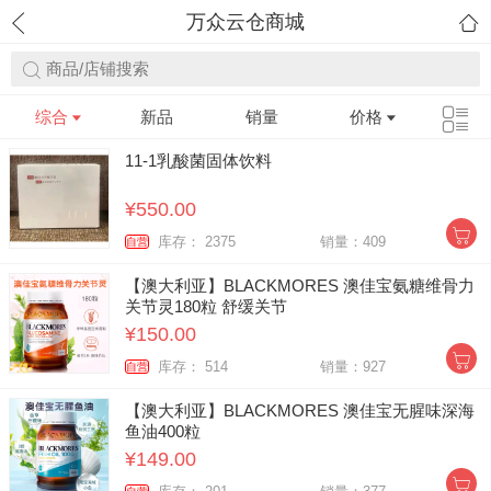
万众云仓商城
商品/店铺搜索
综合
新品
销量
价格
11-1乳酸菌固体饮料
¥550.00
库存： 2375
销量：409
自营
【澳大利亚】BLACKMORES 澳佳宝氨糖维骨力
关节灵180粒 舒缓关节
¥150.00
库存： 514
销量：927
自营
【澳大利亚】BLACKMORES 澳佳宝无腥味深海
鱼油400粒
¥149.00