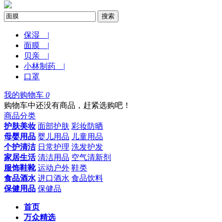
搜索
保湿 |
面膜 |
贝亲 |
小林制药 |
口罩
我的购物车
0
购物车中还没有商品，赶紧选购吧！
商品分类
护肤美妆
面部护肤
彩妆防晒
母婴用品
婴儿用品
儿童用品
个护清洁
日常护理
洗发护发
家居生活
清洁用品
空气清新剂
服饰鞋靴
运动户外
鞋类
食品酒水
进口酒水
食品饮料
保健用品
保健品
首页
万众精选