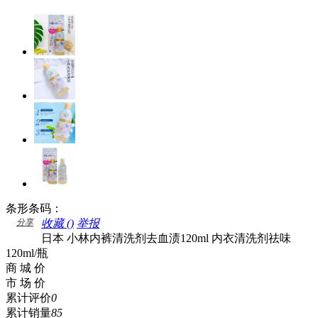
条形条码：
分享
收藏 (
)
举报
日本 小林内裤清洗剂去血渍120ml 内衣清洗剂祛味
120ml/瓶
商 城 价
市 场 价
累计评价
0
累计销量
85