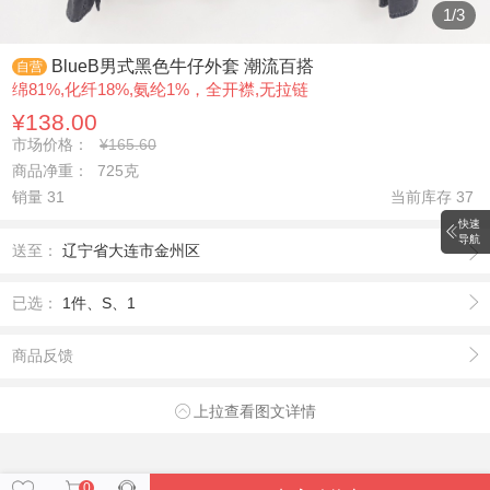
1
/
3
BlueB男式黑色牛仔外套 潮流百搭
自营
绵81%,化纤18%,氨纶1%，全开襟,无拉链
¥138.00
市场价格：
¥165.60
商品净重： 725克
销量 31
当前库存
37
快速
导航
送至：
辽宁省大连市金州区
已选：
1件、S、1
商品反馈
上拉查看图文详情
0