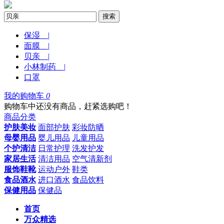
搜索
保湿 |
面膜 |
贝亲 |
小林制药 |
口罩
我的购物车
0
购物车中还没有商品，赶紧选购吧！
商品分类
护肤美妆
面部护肤
彩妆防晒
母婴用品
婴儿用品
儿童用品
个护清洁
日常护理
洗发护发
家居生活
清洁用品
空气清新剂
服饰鞋靴
运动户外
鞋类
食品酒水
进口酒水
食品饮料
保健用品
保健品
首页
万众精选