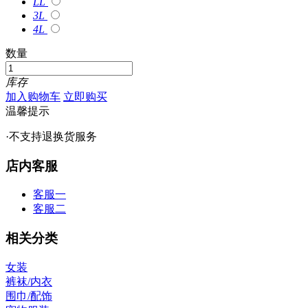
LL
3L
4L
数量
库存
加入购物车
立即购买
温馨提示
·不支持退换货服务
店内客服
客服一
客服二
相关分类
女装
裤袜/内衣
围巾/配饰