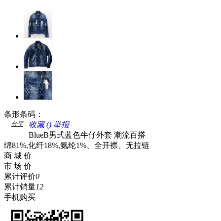
条形条码：
分享
收藏 (
)
举报
BlueB男式蓝色牛仔外套 潮流百搭
绵81%,化纤18%,氨纶1%、全开襟、无拉链
商 城 价
市 场 价
累计评价
0
累计销量
12
手机购买