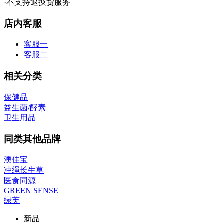
·不支持退换货服务
店内客服
客服一
客服二
相关分类
保健品
益生菌/酵素
卫生用品
同类其他品牌
澳佳宝
冲绳长生草
医食同源
GREEN SENSE
绿芙
新品