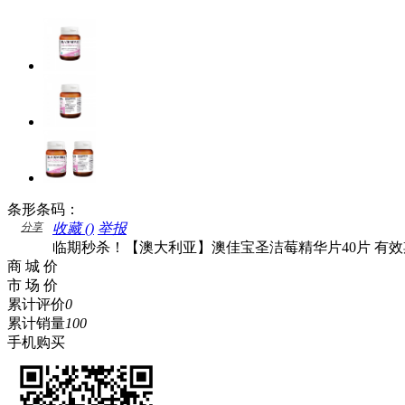
条形条码：
分享
收藏 (
)
举报
临期秒杀！【澳大利亚】澳佳宝圣洁莓精华片40片 有效期至20
商 城 价
市 场 价
累计评价
0
累计销量
100
手机购买