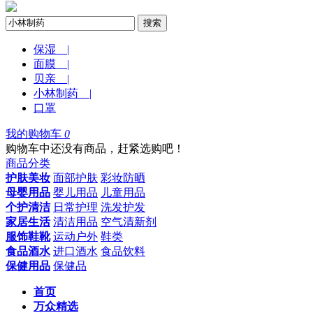
搜索
保湿 |
面膜 |
贝亲 |
小林制药 |
口罩
我的购物车
0
购物车中还没有商品，赶紧选购吧！
商品分类
护肤美妆
面部护肤
彩妆防晒
母婴用品
婴儿用品
儿童用品
个护清洁
日常护理
洗发护发
家居生活
清洁用品
空气清新剂
服饰鞋靴
运动户外
鞋类
食品酒水
进口酒水
食品饮料
保健用品
保健品
首页
万众精选