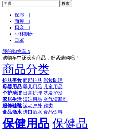
搜索
保湿 |
面膜 |
贝亲 |
小林制药 |
口罩
我的购物车
0
购物车中还没有商品，赶紧选购吧！
商品分类
护肤美妆
面部护肤
彩妆防晒
母婴用品
婴儿用品
儿童用品
个护清洁
日常护理
洗发护发
家居生活
清洁用品
空气清新剂
服饰鞋靴
运动户外
鞋类
食品酒水
进口酒水
食品饮料
保健用品
保健品