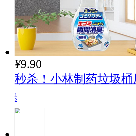
¥
9.90
秒杀！小林制药垃圾桶用
1
2