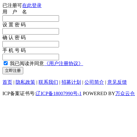
已注册可
在此登录
用 户 名
设 置 密 码
确 认 密 码
手 机 号 码
我已阅读并同意
《用户注册协议》
首页
|
隐私政策
|
联系我们
|
招募计划
|
公司简介
|
意见反馈
ICP备案证书号:
辽ICP备18007990号-1
POWERED BY
万众云仓