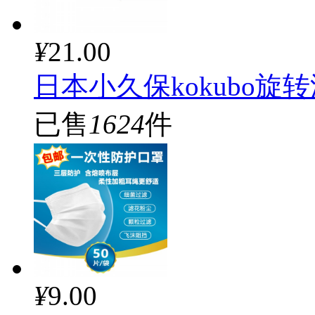
¥
21.00
日本小久保kokubo旋
已售
1624
件
¥
9.00