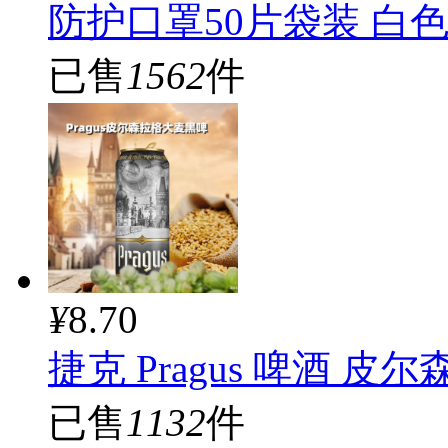
防护口罩50片袋装 白
已售
1562
件
¥
8.70
捷克 Pragus 啤酒 皮
已售
1132
件