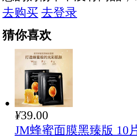
去购买
去登录
猜你喜欢
¥
39.00
JM蜂蜜面膜黑臻版 10