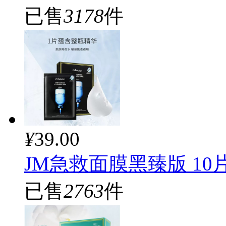
已售
3178
件
¥
39.00
JM急救面膜黑臻版 10
已售
2763
件