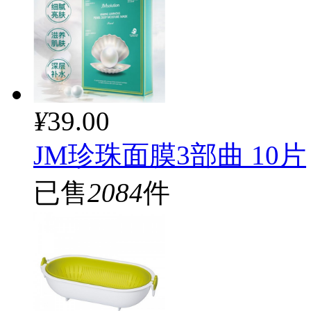
¥
39.00
JM珍珠面膜3部曲 10片
已售
2084
件