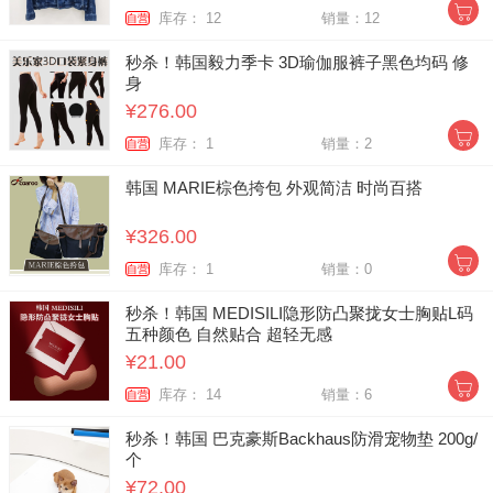
库存： 12
销量：12
自营
秒杀！韩国毅力季卡 3D瑜伽服裤子黑色均码 修
身
¥276.00
库存： 1
销量：2
自营
韩国 MARIE棕色挎包 外观简洁 时尚百搭
¥326.00
库存： 1
销量：0
自营
秒杀！韩国 MEDISILI隐形防凸聚拢女士胸贴L码
五种颜色 自然贴合 超轻无感
¥21.00
库存： 14
销量：6
自营
秒杀！韩国 巴克豪斯Backhaus防滑宠物垫 200g/
个
¥72.00