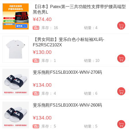
【日本】Patex第一三共功能性支撑带护腰高端型
黑色男L
¥474.40
库存： 16
销量：4
自营
【男女同款】斐乐白色小标短袖XL码-
FS2RSC2102X
¥130.00
库存： 1
销量：10
自营
斐乐拖鞋FS1SLB1003X-WNV-270码
¥134.00
库存： 4
销量：6
自营
斐乐拖鞋FS1SLB1003X-WNV-260码
¥134.00
库存： 5
销量：5
自营