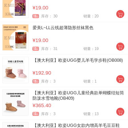
¥19.00
库存： 30
销量：20
自营
爱美L~LL云线超薄隐形丝袜黑色
¥19.00
库存： 31
销量：19
自营
【澳大利亚】欧姿UGG婴儿羊毛学步鞋(OB008)
¥192.90
库存： 3
销量：1
自营
【澳大利亚】欧姿UGG儿童经典款单蝴蝶结短筒
防泼水雪地靴(OB409)
¥365.40
库存： 3
销量：13
自营
【澳大利亚】欧姿UGG女款内增高羊毛豆豆鞋